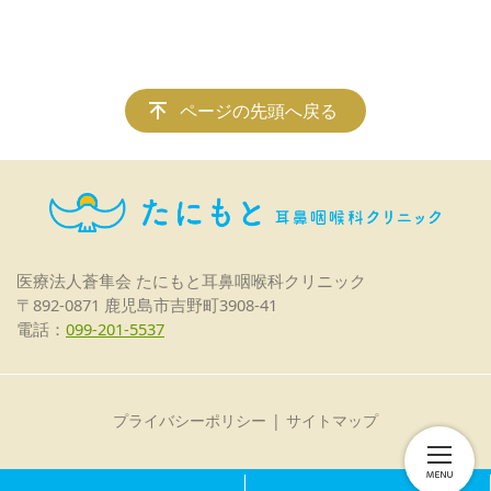
ページの先頭へ戻る
医療法人蒼隼会
たにもと耳鼻咽喉科クリニック
〒892-0871 鹿児島市吉野町3908-41
電話：
099-201-5537
プライバシーポリシー
サイトマップ
© 医療法人蒼隼会 たにもと耳鼻咽喉科クリニック | 鹿児島市吉野