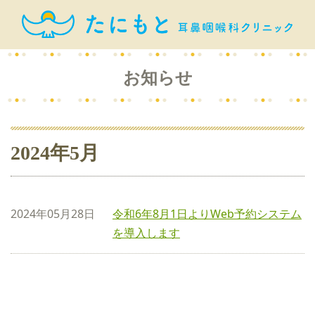
お知らせ
2024年5月
2024年05月28日
令和6年8月1日よりWeb予約システム
を導入します