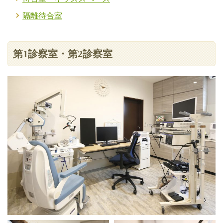
隔離待合室
第1診察室・第2診察室