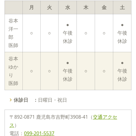
月
火
水
木
金
土
谷本
●
●
洋一
○
○
午後
○
○
午後
郎
休診
休診
医師
谷本
●
●
ゆか
○
○
午後
○
○
午後
り
休診
休診
医師
休診日 ：
日曜日・祝日
〒892-0871 鹿児島市吉野町3908-41（
交通アクセ
ス
）
電話：
099-201-5537