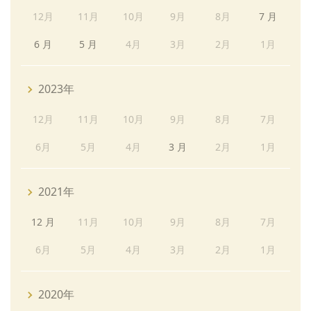
12月
11月
10月
9月
8月
7 月
6 月
5 月
4月
3月
2月
1月
2023年
12月
11月
10月
9月
8月
7月
6月
5月
4月
3 月
2月
1月
2021年
12 月
11月
10月
9月
8月
7月
6月
5月
4月
3月
2月
1月
2020年