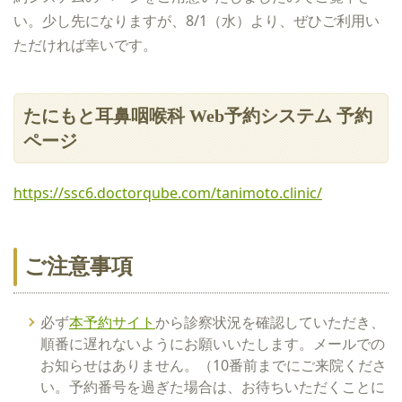
い。少し先になりますが、8/1（水）より、ぜひご利用い
ただければ幸いです。
たにもと耳鼻咽喉科 Web予約システム 予約
ページ
https://ssc6.doctorqube.com/tanimoto.clinic/
ご注意事項
必ず
本予約サイト
から診察状況を確認していただき、
順番に遅れないようにお願いいたします。メールでの
お知らせはありません。（10番前までにご来院くださ
い。予約番号を過ぎた場合は、お待ちいただくことに