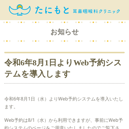
お知らせ
令和6年8月1日よりWeb予約シス
テムを導入します
令和6年8月1日（水）よりWeb予約システムを導入いたし
ます。
Web予約は8/1（水）から利用できますが、事前にWeb予
約システムのページをご用意いたしましたのでご覧下さ