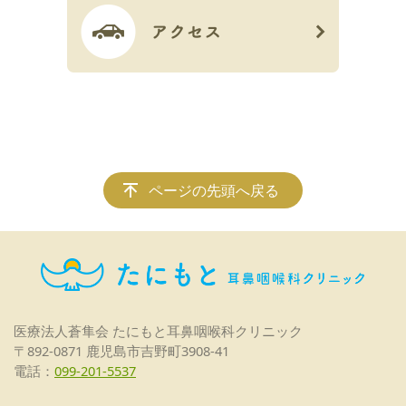
ページの先頭へ戻る
医療法人蒼隼会
たにもと耳鼻咽喉科クリニック
〒892-0871 鹿児島市吉野町3908-41
電話：
099-201-5537