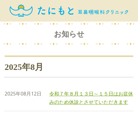
お知らせ
2025年8月
2025年08月12日
令和７年８月１３日～１５日はお盆休
みのため休診とさせていただきます