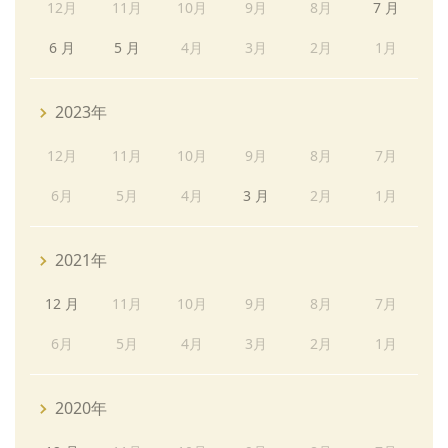
12月
11月
10月
9月
8月
7 月
6 月
5 月
4月
3月
2月
1月
2023年
12月
11月
10月
9月
8月
7月
6月
5月
4月
3 月
2月
1月
2021年
12 月
11月
10月
9月
8月
7月
6月
5月
4月
3月
2月
1月
2020年