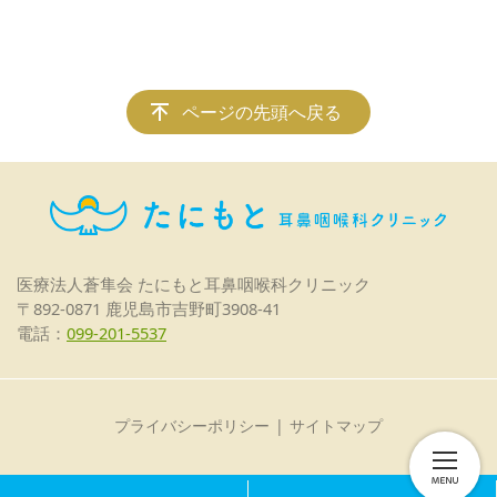
ページの先頭へ戻る
医療法人蒼隼会
たにもと耳鼻咽喉科クリニック
〒892-0871 鹿児島市吉野町3908-41
電話：
099-201-5537
プライバシーポリシー
サイトマップ
© 医療法人蒼隼会 たにもと耳鼻咽喉科クリニック | 鹿児島市吉野