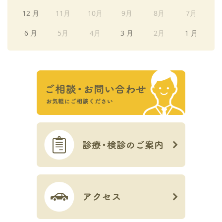
12 月
11月
10月
9月
8月
7月
6 月
5月
4月
3 月
2月
1 月