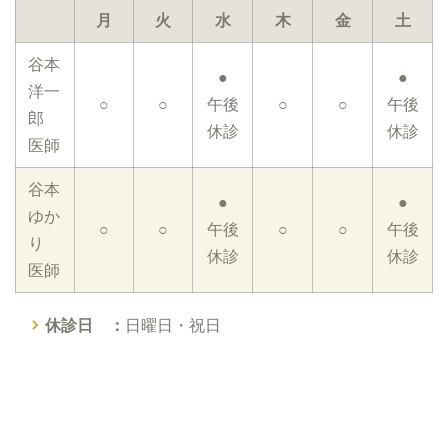
月
火
水
木
金
土
谷本
●
●
洋一
○
○
午後
○
○
午後
郎
休診
休診
医師
谷本
●
●
ゆか
○
○
午後
○
○
午後
り
休診
休診
医師
休診日 ：
日曜日・祝日